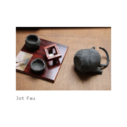
Jot
Fau