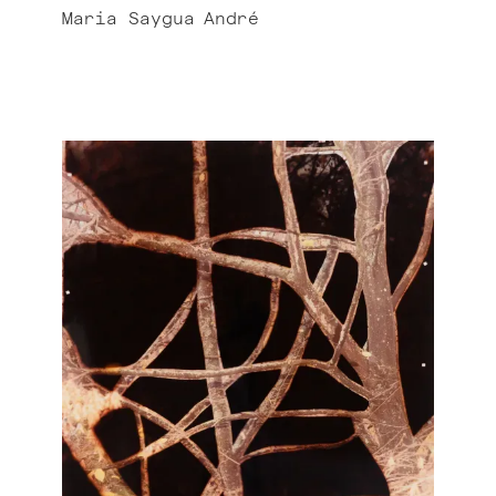
Maria Saygua
André