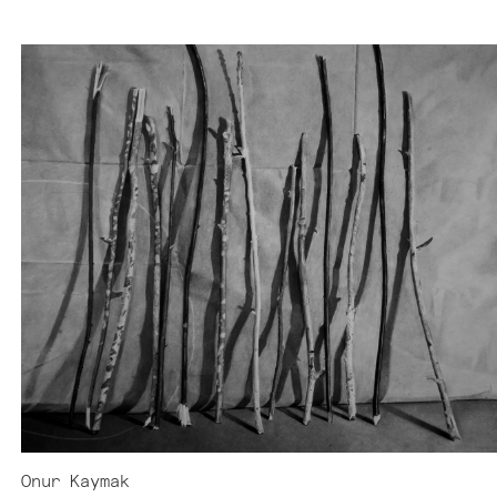
Onur
Kaymak