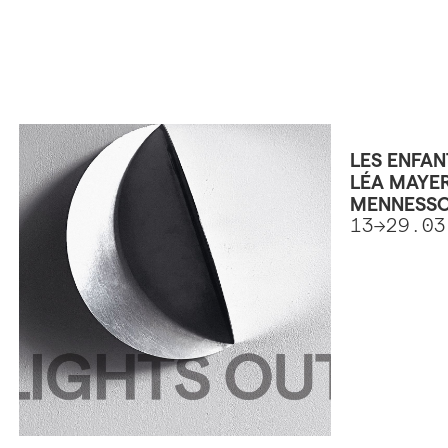
LES ENFAN
LÉA MAYER
MENNESS
13->29.0